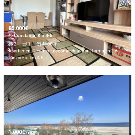
85.000€
Constanta, Km 4-5
2
2
1
49.00 m
Apartament 2 camere decomandate transformat in 3 de
vânzare in km 4-5
1.000€
+ TVA