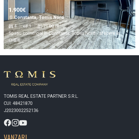
1.900€
Constanta, Tomis Nord
2
4
1
71.00 m
Spatiu comercial in Constanta, Tomis Nord - afacere la
CHEIE
TOMIS REAL ESTATE PARTNER S.R.L.
CUI: 48421870
J2023002252136
VANZARI