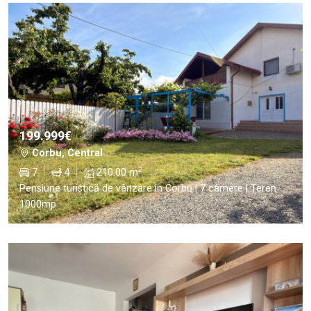
199.999€
Corbu, Central
2
7
4
210.00 m
Pensiune turistică de vânzare in Corbu | 7 camere | Teren
1000mp