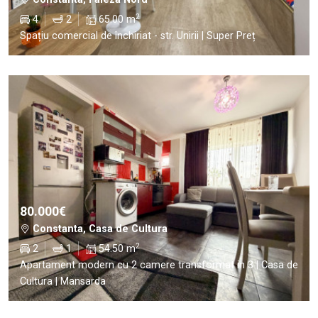
2
4
2
65.00 m
Spațiu comercial de închiriat - str. Unirii | Super Preț
80.000€
Constanta, Casa de Cultura
2
2
1
54.50 m
Apartament modern cu 2 camere transformat in 3 | Casa de
Cultura | Mansarda