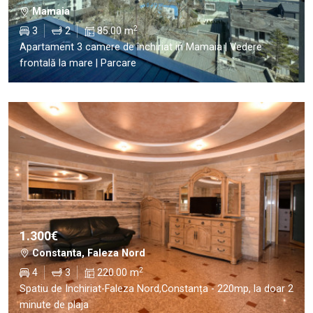
Mamaia
2
3
2
85.00 m
Apartament 3 camere de închiriat in Mamaia | Vedere
frontală la mare | Parcare
1.300€
Constanta, Faleza Nord
2
4
3
220.00 m
Spatiu de Inchiriat-Faleza Nord,Constanța - 220mp, la doar 2
minute de plaja