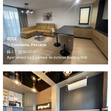
800€
Constanta, Pescarie
2
2
60.00 m
Apartament cu 2 camere de inchiriat Building BNB