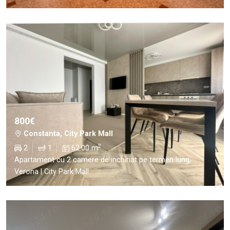
800€
Constanta, City Park Mall
2
2
1
62.00 m
Apartament cu 2 camere de inchiriat pe termen lung,
Verona | City Park Mall