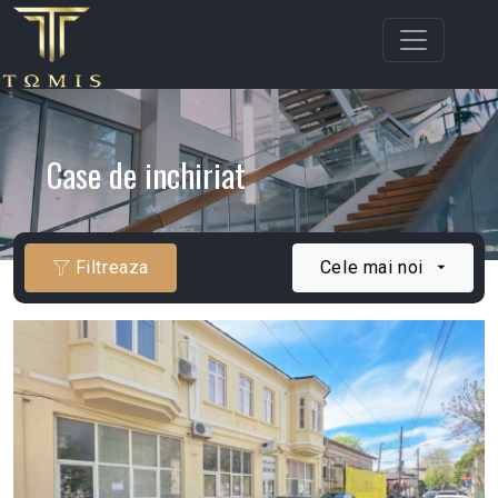
Case de inchiriat
Filtreaza
Cele mai noi