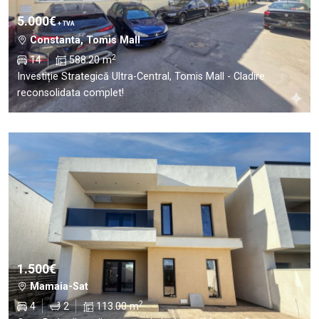
5.000€
+ TVA
Constanta, Tomis Mall
2
14
588.20 m
Investiție Strategică Ultra-Central, Tomis Mall - Cladire
reconsolidata complet!
1.500€
Mamaia-Sat
2
4
2
113.00 m