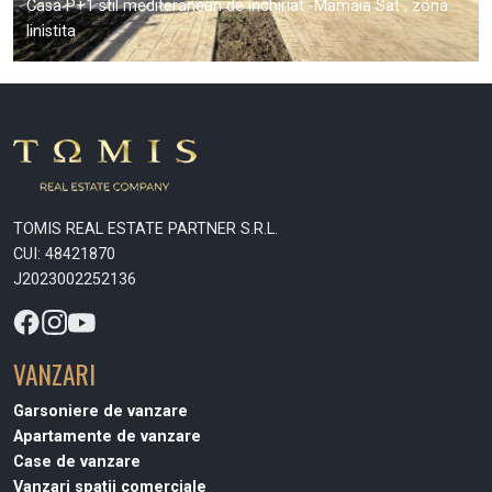
Casa P+1 stil mediteranean de inchiriat -Mamaia Sat , zona
linistita
TOMIS REAL ESTATE PARTNER S.R.L.
CUI: 48421870
J2023002252136
VANZARI
Garsoniere de vanzare
Apartamente de vanzare
Case de vanzare
Vanzari spatii comerciale