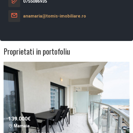
0755086935
anamaria@tomis-imobiliare.ro
Proprietati in portofoliu
139.000€
Mamaia