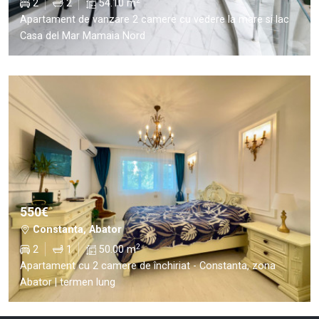
2
2
2
54.10 m
Apartament de vanzare 2 camere cu vedere la mare si lac
Casa del Mar Mamaia Nord
550€
Constanta, Abator
2
2
1
50.00 m
Apartament cu 2 camere de închiriat - Constanta, zona
Abator | termen lung