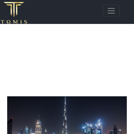
Bun venit pe blogul imobiliar Tomis Top
Estate! Aici găsești articole, sfaturi și ghiduri
utile despre piața imobiliară din Constanța,
Mamaia și Mamaia Nord. Descoperă noutăți,
tendințe, recomandări pentru proprietari,
cumpărători și investitori, toate oferite de
echipa noastră de agenți imobiliari
profesioniști.