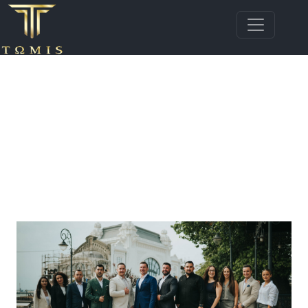
Bun venit pe blogul imobiliar Tomis Top
Estate! Aici găsești articole, sfaturi și ghiduri
utile despre piața imobiliară din Constanța,
Mamaia și Mamaia Nord. Descoperă noutăți,
tendințe, recomandări pentru proprietari,
cumpărători și investitori, toate oferite de
echipa noastră de agenți imobiliari
profesioniști.