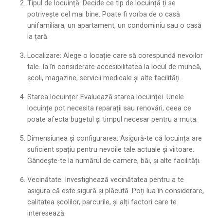
Tipul de locuință: Decide ce tip de locuință ți se
potrivește cel mai bine. Poate fi vorba de o casă
unifamiliara, un apartament, un condominiu sau o casă
la țară.
Localizare: Alege o locație care să corespundă nevoilor
tale. Ia în considerare accesibilitatea la locul de muncă,
școli, magazine, servicii medicale și alte facilități.
Starea locuinței: Evaluează starea locuinței. Unele
locuințe pot necesita reparații sau renovări, ceea ce
poate afecta bugetul și timpul necesar pentru a muta.
Dimensiunea și configurarea: Asigură-te că locuința are
suficient spațiu pentru nevoile tale actuale și viitoare.
Gândește-te la numărul de camere, băi, și alte facilități.
Vecinătate: Investighează vecinătatea pentru a te
asigura că este sigură și plăcută. Poți lua în considerare,
calitatea școlilor, parcurile, și alți factori care te
interesează.