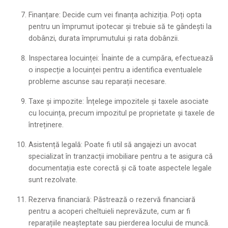
Finanțare: Decide cum vei finanța achiziția. Poți opta
pentru un împrumut ipotecar și trebuie să te gândești la
dobânzi, durata împrumutului și rata dobânzii.
Inspectarea locuinței: Înainte de a cumpăra, efectuează
o inspecție a locuinței pentru a identifica eventualele
probleme ascunse sau reparații necesare.
Taxe și impozite: Înțelege impozitele și taxele asociate
cu locuința, precum impozitul pe proprietate și taxele de
întreținere.
Asistență legală: Poate fi util să angajezi un avocat
specializat în tranzacții imobiliare pentru a te asigura că
documentația este corectă și că toate aspectele legale
sunt rezolvate.
Rezerva financiară: Păstrează o rezervă financiară
pentru a acoperi cheltuieli neprevăzute, cum ar fi
reparațiile neașteptate sau pierderea locului de muncă.