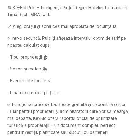
🟣 KeyBid Puls – Inteligența Pieței Regim Hotelier România în
Timp Real -
GRATUIT.
📍 Alegi orașul și zona cea mai apropiată de locuința ta.
⚡ Într-o secundă, Puls îți afișează intervalul optim de tarif pe
noapte, calculat după:
- Tipul proprietății 🏠
- Sezon și meteo 🌦️
- Evenimente locale 🎉
- Dinamica reală a pieței 📊
✅ Funcționalitatea de bază este gratuită și disponibilă oricui.
📑 Iar pentru proprietarii și administratorii care vor să meargă
mai departe, KeyBid oferă raportul oficial de optimizare
turistică a proprietății – un document complet, perfect
pentru investiții, planificare sau discuții cu partenerii.