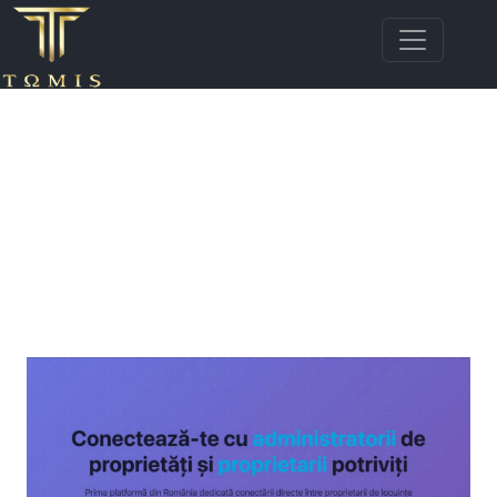
Bun venit pe blogul imobiliar Tomis Top
Estate! Aici găsești articole, sfaturi și ghiduri
utile despre piața imobiliară din Constanța,
Mamaia și Mamaia Nord. Descoperă noutăți,
tendințe, recomandări pentru proprietari,
cumpărători și investitori, toate oferite de
echipa noastră de agenți imobiliari
profesioniști.