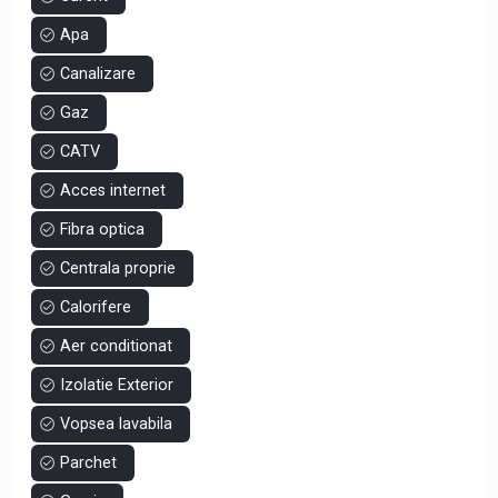
Centrala pe gaz |
Apa
Aer conditionat |
Izolat exterior |
Canalizare
Parcare privata, comuna pentru locatarii blocului |
Gaz
Pret: 89.000 Euro | Apartamentul se vinde mobilat si utilat
CATV
parial |
Acces internet
Aveți posibilitatea de a va achizitiona un apartament cu 2
Fibra optica
camere spatios si bine amplasat intr-o zona excelenta a
Centrala proprie
cartierului Tomis Plus.
Calorifere
Pentru extra detalii si stabilirea unei vizionari, suna acum.
Aer conditionat
Izolatie Exterior
Vopsea lavabila
Parchet