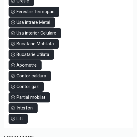
Gresie
Ferestre Termopan
Usa intrare Metal
Usa interior Celulare
Bucatarie Mobilata
Bucatarie Utilata
Apometre
Contor caldura
Contor gaz
Partial mobilat
Interfon
Lift