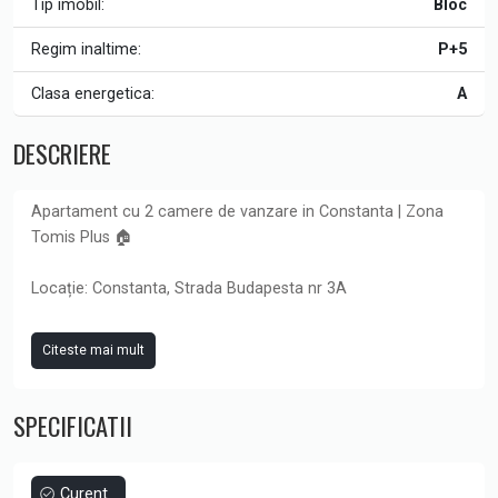
Tip imobil:
Bloc
Regim inaltime:
P+5
Clasa energetica:
A
DESCRIERE
Apartament cu 2 camere de vanzare in Constanta | Zona
Tomis Plus 🏠
Locație: Constanta, Strada Budapesta nr 3A
Suprafata utila totala 58,90 mpu |
Citeste mai mult
Dormitoare: 1 |
Baie cu geam: 1 |
SPECIFICATII
Bucatarie inchisa: 1 |
Living: 1 |
Etaj 5/5 |
Curent