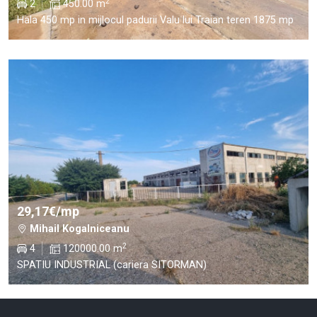
2
2
450.00 m
Hala 450 mp in mijlocul padurii Valu lui Traian teren 1875 mp
29,17€/mp
Mihail Kogalniceanu
2
4
120000.00 m
SPATIU INDUSTRIAL (cariera SITORMAN)