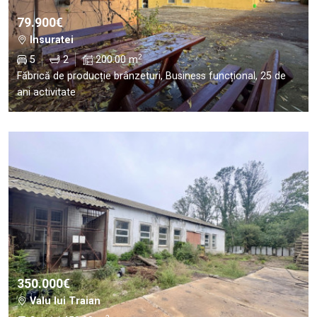
79.900€
Insuratei
2
5
2
200.00 m
Făbrică de producție brânzeturi, Business funcțional, 25 de
ani activitate
350.000€
Valu lui Traian