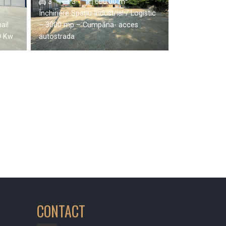
3
3
600.00 m
Închiriere Spațiu Industrial / Logistic
ail
– 3000 mp – Cumpăna- acces
0 Kw
autostrada
CONTACT