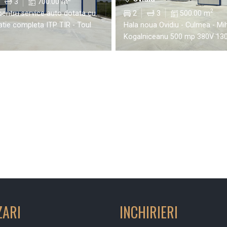
3
700.00 m
2
pentru service auto dotata cu
2
3
500.00 m
latie completa ITP TIR - Toul
Hala noua Ovidiu - Culmea - Mih
Kogalniceanu 500 mp 380V 13
ZARI
INCHIRIERI