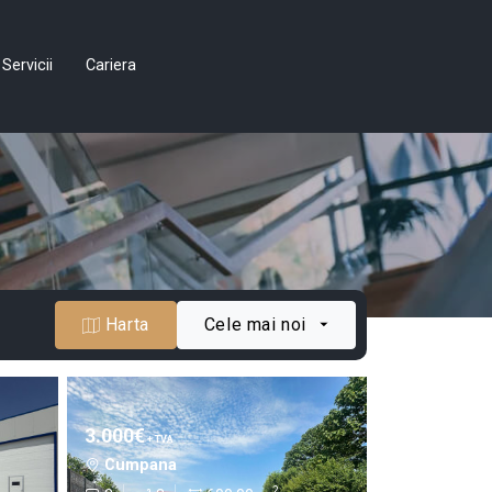
Servicii
Cariera
Harta
Cele mai noi
3.000€
+ TVA
Cumpana
2