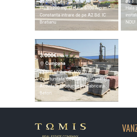
5
2
1200.00 m
3
Hala 1200 mp si curte 6100 mp in
Hala 
Constanta intrare de pe A2 Bd. IC
insta
Bratianu
NOU!
3.000€
+ TVA
Cumpana
2
3
3
600.00 m
Oportunitate de Afacere: Transfer
Activitate Producție Prefabricate
Beton
VAN