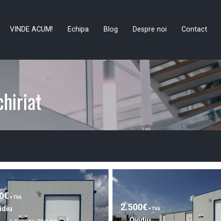
VINDE ACUM!
Echipa
Blog
Despre noi
Contact
chiriat
0€
+ TVA
2.500€
idiu
+ TVA
Ovidiu
2