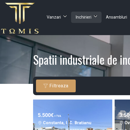
Vanzari
Inchirieri
Ansambluri
Spatii industriale de in
Filtreaza
5.500€
3.50
+ TVA
Constanta, I. C. Bratianu
Ov
2