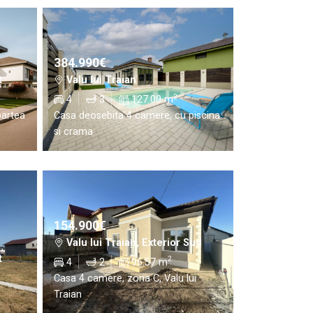
384.990€
t
Valu lui Traian
2
4
3
127.00 m
partea
Casa deosebita 4 camere, cu piscina
si crama
154.900€
Valu lui Traian, Exterior Sud
t
2
4
2
96.57 m
Casa 4 camere, zona C, Valu lui
Traian