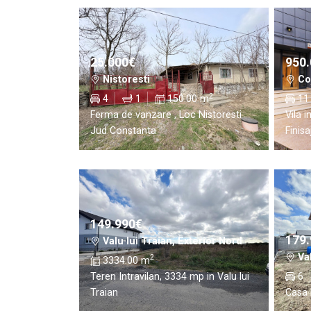
25.000€
950
Nistoresti
Co
2
4
1
150.00 m
11
Ferma de vanzare , Loc Nistoresti
Vila 
Jud Constanta
Finis
149.990€
179
Valu lui Traian, Exterior Nord
Val
2
3334.00 m
Teren Intravilan, 3334 mp in Valu lui
6
Traian
Casa 