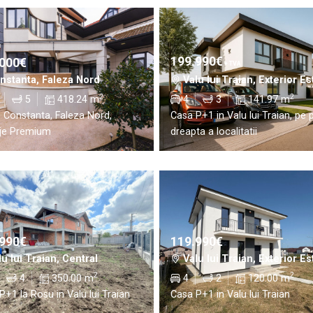
199.990€
.000€
+ TVA
nstanta, Faleza Nord
Valu lui Traian, Exterior Es
2
2
5
418.24 m
4
3
141.97 m
in Constanta, Faleza Nord,
Casa P+1 in Valu lui Traian, pe 
aje Premium
dreapta a localitatii
.990€
119.990€
u lui Traian, Central
Valu lui Traian, Exterior Es
2
2
4
350.00 m
4
2
120.00 m
P+1 la Rosu in Valu lui Traian
Casa P+1 in Valu lui Traian