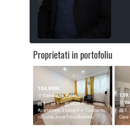
Proprietati in portofoliu
104.990€
139
Constanta, Palas
Val
2
3
1
55.39 m
Apartament 3 camere in Constanta,
5
cu curte, zona Palas/Bratianu
Casa 