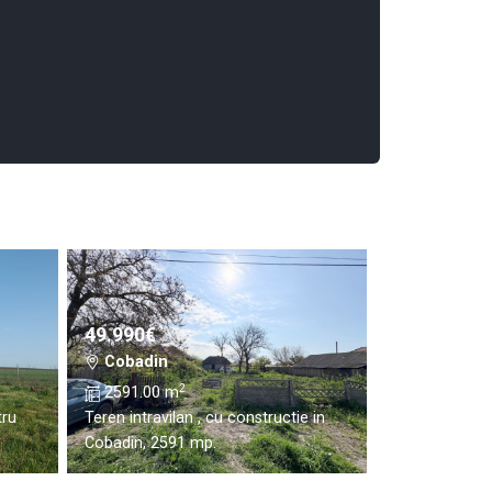
49.990€
Cobadin
2
2591.00 m
tru
Teren intravilan , cu constructie in
Cobadin, 2591 mp.