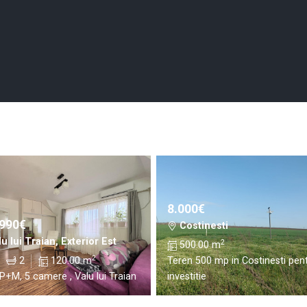
8.000€
.990€
Costinesti
u lui Traian, Exterior Est
2
500.00 m
2
2
120.00 m
Teren 500 mp in Costinesti pen
P+M, 5 camere , Valu lui Traian
investitie