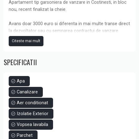
Apartament tip garsoniera de vanzare in Costinesti, in bloc
nou, recent finalizat la cheie.
Avans doar 3000 euro si diferenta in mai multe transe direct
la dezvoltator sau cu semnarea contractui de vanzare
cumparare in urmatoarele 3 luni.
Citeste mai mult
Garsoniera de vanzare are o suprafata utila de 37,61 mp
SPECIFICATII
plus balcon 4,52 mp, finisaje moderne complete, baie
complet amenajata, aer conditionat si pardoseala placata
cu gresie.
Apa
Te bucuri imediat de vacanta ta de vara, la mai putin de 200
Canalizare
m de plaja.
Aer conditionat
Izolatie Exterior
Vopsea lavabila
Parchet