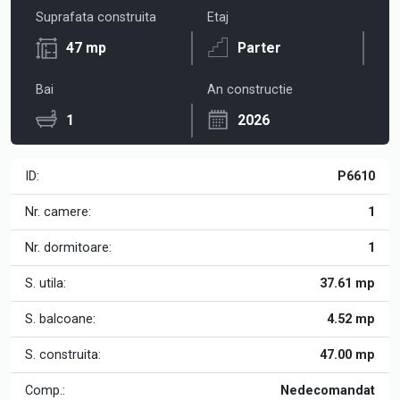
Suprafata construita
Etaj
47 mp
Parter
Bai
An constructie
1
2026
ID:
P6610
Nr. camere:
1
Nr. dormitoare:
1
S. utila:
37.61 mp
S. balcoane:
4.52 mp
S. construita:
47.00 mp
Comp.:
Nedecomandat