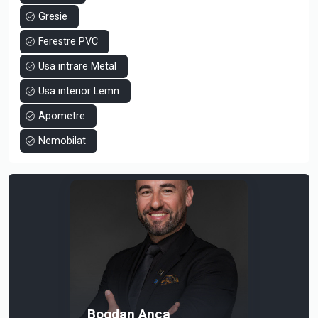
Gresie
Ferestre PVC
Usa intrare Metal
Usa interior Lemn
Apometre
Nemobilat
Bogdan Anca