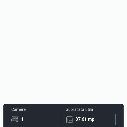
Camere
Suprafata utila
1
37.61 mp