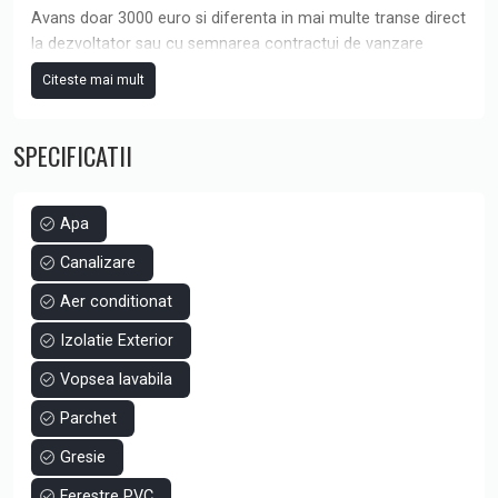
Avans doar 3000 euro si diferenta in mai multe transe direct
la dezvoltator sau cu semnarea contractui de vanzare
cumparare in urmatoarele 3 luni.
Citeste mai mult
Garsoniera de vanzare are o suprafata utila de 38,77 mp,
SPECIFICATII
finisaje moderne complete, baie complet amenajata, aer
conditionat si pardoseala placata cu gresie.
Te bucuri imediat de vacanta ta de vara, la mai putin de 200
Apa
m de plaja.
Canalizare
Aer conditionat
Izolatie Exterior
Vopsea lavabila
Parchet
Gresie
Ferestre PVC