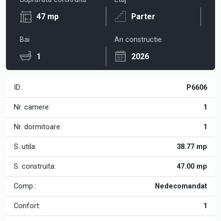
47 mp
Parter
Bai
An constructie
1
2026
ID:
P6606
Nr. camere:
1
Nr. dormitoare:
1
S. utila:
38.77 mp
S. construita:
47.00 mp
Comp.:
Nedecomandat
Confort:
1