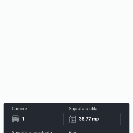
Camere
Suprafata utila
1
38.77 mp
Suprafata construita
Etaj