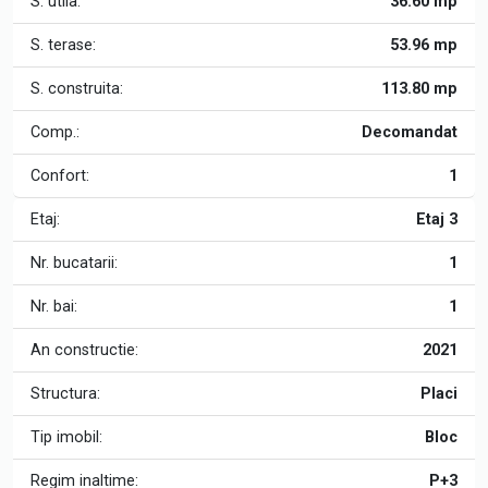
S. utila:
36.60 mp
S. terase:
53.96 mp
S. construita:
113.80 mp
Comp.:
Decomandat
Confort:
1
Etaj:
Etaj 3
Nr. bucatarii:
1
Nr. bai:
1
An constructie:
2021
Structura:
Placi
Tip imobil:
Bloc
Regim inaltime:
P+3