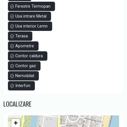
Ferestre Termopan
Usa intrare Metal
Usa interior Lemn
Terasa
Apometre
Contor caldura
Contor gaz
Nemobilat
Interfon
LOCALIZARE
+