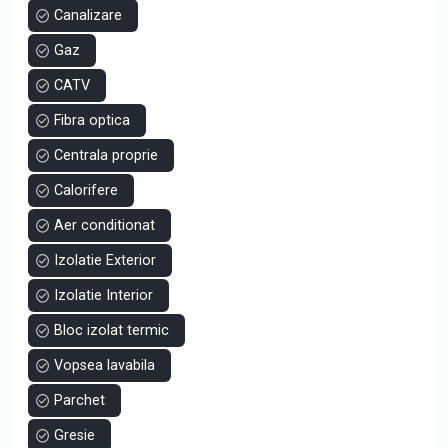
Aproape de plajă – ideal pentru un stil de viață relaxat
Canalizare
Gaz
Nu rata ocazia de a deveni proprietar în această zonă
exclusivistă! Contactează-ne pentru mai multe detalii și
CATV
pentru a programa o vizionare!
Fibra optica
Centrala proprie
Calorifere
Aer conditionat
Izolatie Exterior
Izolatie Interior
Bloc izolat termic
Vopsea lavabila
Parchet
Gresie