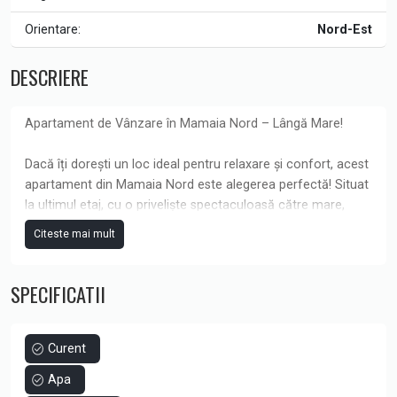
Orientare:
Nord-Est
DESCRIERE
Apartament de Vânzare în Mamaia Nord – Lângă Mare!
Dacă îți dorești un loc ideal pentru relaxare și confort, acest
apartament din Mamaia Nord este alegerea perfectă! Situat
la ultimul etaj, cu o priveliște spectaculoasă către mare,
apartamentul oferă un spațiu de 90,56 mp, dintre care
Citeste mai mult
terasa de 53,96 mp devine locul perfect pentru momente de
neuitat.
SPECIFICATII
Detalii imobil:
Suprafață totală: 90,56 mp
Curent
Terasă: 53,96 mp
Apa
Locație: Ultimul etaj, vedere spectaculoasă către mare