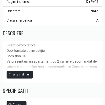
Regim inaltime:
D+P+11
Orientare:
Nord
Clasa energetica:
A
DESCRIERE
Direct dezvoltator!
Oportunitate de investiție!
Comision 0%
Va prezentam un apartament cu 2 camere decomandat de
vânzare intr-un bloc nou in constructie din Constanta, zona
Icil, avand o suprafata construita de 71.59 mp din care
Citeste mai mult
suprafața utilizabila de 59.01 mp.
SPECIFICATII
Proiectul „Oborului 41” vă oferă siguranța specifică unui
proiect dezvoltat cu responsabilitate si profesionalism si
dispune de parcare proprie, spații comune complet finisate
cu materiale premium și lift de ultima generație. Fie ca
Curent