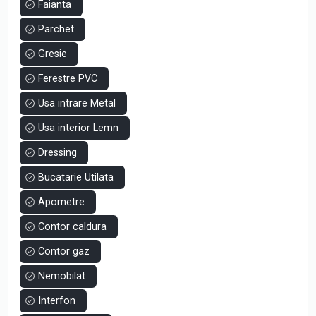
Faianta
- Interfon ELECTRA
- Trasee aer conditionat
Parchet
Gresie
La stadiul de cheie:
- Tablou de sigurante echipat si conectat
Ferestre PVC
- 2 aparate aer conditionat 12000BTU (3 in cazul
Usa intrare Metal
apartamentelor cu 3 camere)
- Prize si intrerupatoare modulare Gewiss
Usa interior Lemn
- Cada, chiuveta baie cu masca si oglinda
Dressing
- Cabina de dus si rigola (doar in baia mica la apartamentele
cu 3 camere)
Bucatarie Utilata
- Baterii lavoar, cada, dus (doar la 3 camere in baia mica)
- Gresie si faianta imitatie marmura in bai, placi mari
Apometre
60x120cm
Contor caldura
- Usi interioare
- Parchet laminat Egger cu folie perforata pentru incalzire in
Contor gaz
pardoseala
Nemobilat
- Centrala termica BAXI in condensatie 24kw
Interfon
La momentul finalizarii imobilului, utilitatile vor fi asigurate