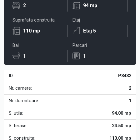
2
94 mp
Suprafata construita
Etaj
110 mp
Etaj 5
Bai
Parcari
1
1
ID:
P3432
Nr. camere:
2
Nr. dormitoare:
1
S. utila:
94.00 mp
S. terase:
24.50 mp
S. construita:
110.00 mp