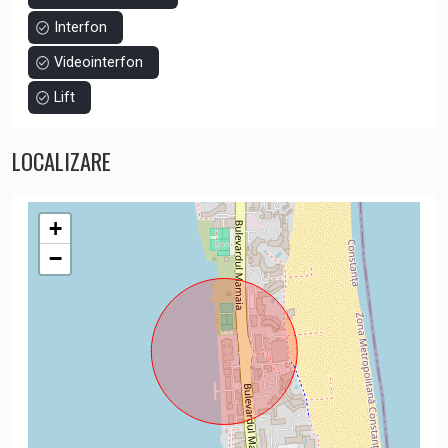
Interfon
Videointerfon
Lift
LOCALIZARE
+
−