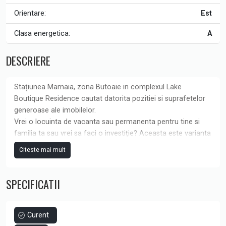
Orientare:
Est
Clasa energetica:
A
DESCRIERE
Stațiunea Mamaia, zona Butoaie in complexul Lake
Boutique Residence cautat datorita pozitiei si suprafetelor
generoase ale imobilelor.
Vrei o locuinta de vacanta sau permanenta pentru tine si
familia ta sau vrei sa faci o investiție? Aceasta este varianta
ideală pentru tine. Ai oportunitatea sa achizitionezi un
Citeste mai mult
apartament de 2 camere, mobilat si utilat complet, cu o
terasa spatioasa cu vedere la mare, acesta fiind orientat
SPECIFICATII
catre est cu spații vitrate marii ceea ce îl face foarte
luminos. Apartamentul este amenajat complet, cu o
functionalitate de 100% indiferent de sezon datorita
poziționării sale.
Curent