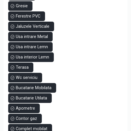
Gresie
Ferestre PVC
Jaluzele Verticale
Usa intrare Metal
Usa intrare Lemn
Usa interior Lemn
Terasa
Wc serviciu
Bucatarie Mobilata
Bucatarie Utilata
Apometre
Contor gaz
Complet mobilat