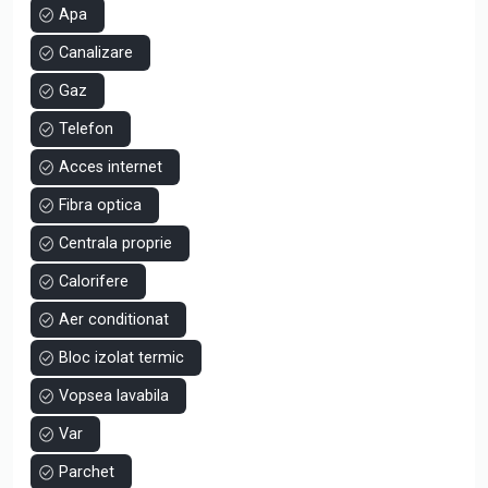
Apartamanetul are o suprafață totala de 94 mp din care
Apa
suprafață terasei este de 24,60 mp și este poziționată la
etajul 5 într-un bloc cu 7 etaje.
Canalizare
Imobilul se vinde cum se prezinta in poze la pretul de
Gaz
120.000euro.
Se poate achizitiona un loc de parcare la pretul de
Telefon
10.000euro.
Acces internet
Suna și programează o vizionare!
Fibra optica
Centrala proprie
Calorifere
Aer conditionat
Bloc izolat termic
Vopsea lavabila
Var
Parchet