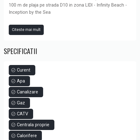
100 m de plaja pe strada D10 in zona LIDl - Infinity Beach -
Inception by the Sea
Imobil finalizat la cheie, cu fatada ventilata, pardoseli din
Citeste mai mult
marmura, tencuieli decorative si tavane tip barisol.
SPECIFICATII
Este varianta ideala pentru cei care doresc sa locuiasca
permanent pe malul marii sau isi doresc un apartament de
vacanta pentru familie.
Apartamentul propus pentru vanzare face parte dintr-un
Curent
grup de 6 apartament din cadrul etajului 4 al imobilului
Apa
INCEPTION BY THE SEA, pozitionat catre Est, foarte
luminos si cu vedere la mare!
Canalizare
Gaz
Vrei sa fi sigur de investitia ta? Alege unul din apartamentele
din cadrul acestui imobil si beneficiezi de garantia unei
CATV
executii conforme si durabile.
Centrala proprie
Suprafata construita: 68,41 mp
Calorifere