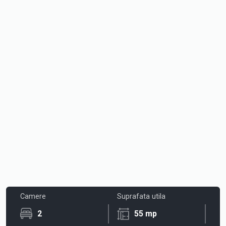
Camere
Suprafata utila
2
55 mp