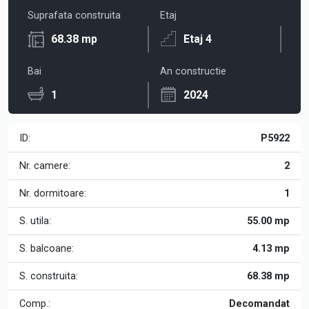
Suprafata construita
Etaj
68.38 mp
Etaj 4
Bai
An constructie
1
2024
ID:
P5922
Nr. camere:
2
Nr. dormitoare:
1
S. utila:
55.00 mp
S. balcoane:
4.13 mp
S. construita:
68.38 mp
Comp.:
Decomandat