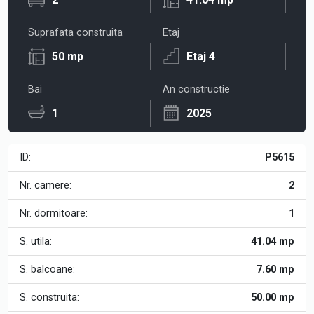
Suprafata construita
Etaj
50 mp
Etaj 4
Bai
An constructie
1
2025
ID:
P5615
Nr. camere:
2
Nr. dormitoare:
1
S. utila:
41.04 mp
S. balcoane:
7.60 mp
S. construita:
50.00 mp