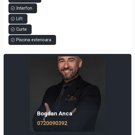
apartamentele deja finalizate din cadrul Ansamblului.
Interfon
Lift
Curte
Piscina exterioara
Bogdan Anca
0720090392