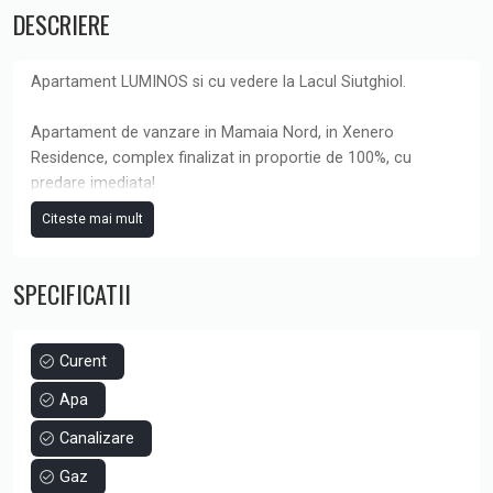
DESCRIERE
Apartament LUMINOS si cu vedere la Lacul Siutghiol.
Apartament de vanzare in Mamaia Nord, in Xenero
Residence, complex finalizat in proportie de 100%, cu
predare imediata!
Citeste mai mult
Această proprietate este ideala pentru locuinta permanenta
sau de vacanta si combină confortul urban cu beneficiile
SPECIFICATII
apartament intr-un ansamblu cu faclitati de vacanta.
Daca iti doresti un apartament unde sa beneficiezi de
suprafata vitrata impresionanta si liniste, acesta ar putea fi
Curent
varianta cea mai potrivita!
Apa
Canalizare
🍽️ Bucătărie Deschisă: Conceptul de bucătărie deschisă
Gaz
oferă un mediu perfect pentru gătit și socializare cu familia