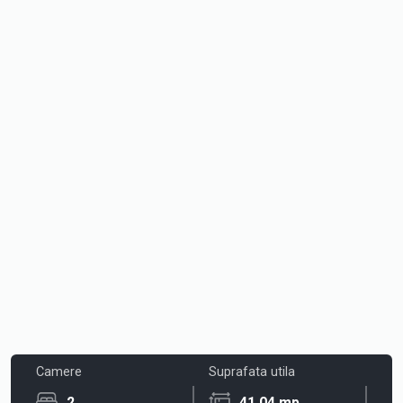
Camere
Suprafata utila
2
41.04 mp