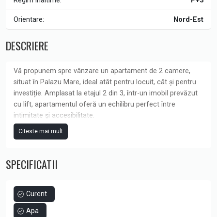
Regim inaltime:
P+3
Orientare:
Nord-Est
DESCRIERE
Vă propunem spre vânzare un apartament de 2 camere,
situat în Palazu Mare, ideal atât pentru locuit, cât și pentru
investiție. Amplasat la etajul 2 din 3, într-un imobil prevăzut
cu lift, apartamentul oferă un echilibru perfect între
intimitate și accesibilitate.
Cu o suprafață utilă de 54,6 mp, la care se adaugă un
Citeste mai mult
balcon generos de 15,1 mp, locuința este gândită pentru
confort și funcționalitate. Se vinde complet mobilată și
SPECIFICATII
utilată, fiind pregătită pentru mutare imediată, fără investiții
suplimentare.
Un mare avantaj îl reprezintă locul de parcare în proprietate,
oferind siguranță și comoditate zilnică.
Curent
Dacă îți dorești un apartament luminos, spațios și situat într-
Apa
o zonă liniștită, dar bine conectată la oraș, aceasta este