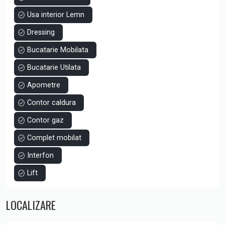
Usa interior Lemn
Dressing
Bucatarie Mobilata
Bucatarie Utilata
Apometre
Contor caldura
Contor gaz
Complet mobilat
Interfon
Lift
LOCALIZARE