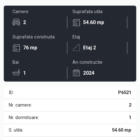
Camere
Suprafata utila
2
54.60 mp
Suprafata construita
Etaj
76 mp
Etaj 2
Bai
An constructie
1
2024
ID:
P6521
Nr. camere:
2
Nr. dormitoare:
1
S. utila:
54.60 mp