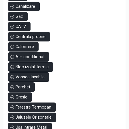
alegerea ideală!
Canalizare
Pentru mai multe detalii, dar și pentru programarea unei
Gaz
vizionări, nu ezitați să mă contactați!
CATV
Centrala proprie
Calorifere
Aer conditionat
Bloc izolat termic
Vopsea lavabila
Parchet
Gresie
Ferestre Termopan
Jaluzele Orizontale
Usa intrare Metal