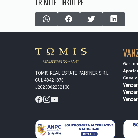
TRIMITE LINKUL PE
VAN
Garson
Aparta
TOMIS REAL ESTATE PARTNER S.R.L.
Case d
CUI: 48421870
Vanzar
J2023002252136
Vanzari
Vanzari