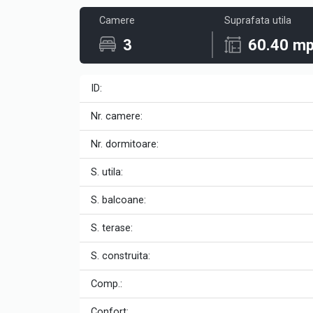
Camere
Suprafata utila
3
60.40 m
ID:
Nr. camere:
Nr. dormitoare:
S. utila:
S. balcoane:
S. terase:
S. construita:
Comp.:
Confort: