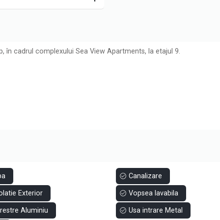
, în cadrul complexului Sea View Apartments, la etajul 9.
re
ri
pa
Canalizare
olatie Exterior
Vopsea lavabila
restre Aluminiu
Usa intrare Metal