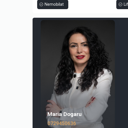
📍 Stațiunea Olimp – zonă în dezvoltare, cu cere
Nemobilat
Li
📍 Balconul și vederea cresc atractivitatea în pl
📍 Configurația de 3 camere permite cazarea m
📍 Potrivit pentru exploatare în regim hotelier (A
Un apartament care funcționează atât ca loc de vaca
Pozele cu mobila sunt cu titlu de prezentare .
📞 Pentru detalii și vizionare, sună direct.
Maria Dogaru
0729450636