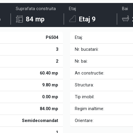
Suprafata construita
Etaj
Bai
p
84 mp
Etaj 9
P6504
Etaj:
3
Nr. bucatarii:
2
Nr. bai:
60.40 mp
An constructie:
9.80 mp
Structura:
0.00 mp
Tip imobil:
84.00 mp
Regim inaltime:
Semidecomandat
Orientare:
1