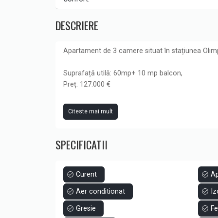
DESCRIERE
Apartament de 3 camere situat în stațiunea Olimp
Suprafață utilă: 60mp+ 10 mp balcon,
Preț: 127.000 €
Caracteristici:
Citeste mai mult
✔ compartimentare eficientă – 3 camere
SPECIFICATII
✔ balcon cu vedere deschisă către natura si ma
✔ etaj 9 – lumină naturală și intimitate
✔ spațiu generos, potrivit pentru familii sau grupu
✔ mediu liniștit, apreciat de turiști
Curent
A
Aer conditionat
Iz
Avantaje pentru investiție:
Gresie
Fe