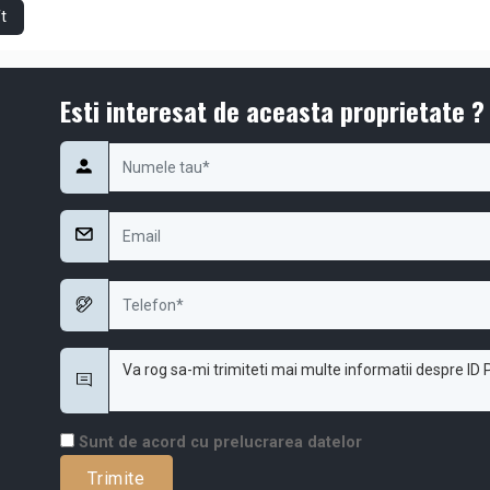
re sezonieră în creștere
ft
atformele de booking
ai multor persoane → randament mai bun / noapte
irbnb / Booking)
Esti interesat de aceasta proprietate ?
nță, cât și ca activ de investiție, ușor de integrat în circuitul de înch
Sunt de acord cu prelucrarea datelor