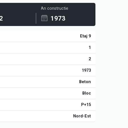
An constructie
2
1973
Etaj 9
1
2
1973
Beton
Bloc
P+15
Nord-Est