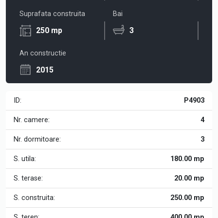
Suprafata construita
Bai
250 mp
3
An constructie
2015
ID:
P4903
Nr. camere:
4
Nr. dormitoare:
3
S. utila:
180.00 mp
S. terase:
20.00 mp
S. construita:
250.00 mp
S. teren:
400.00 mp