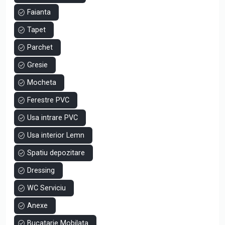
Etajul 1:
Faianta
• Dormitorul Master cu baie si dresing propriu
Tapet
• Baie
•Dormitor
Parchet
Pret: 199.990 Euro
Gresie
Suna acum si programeaza o vizionare!
Catalin Gheorghe - Tomis Imobiliare, Agentul tau Expert in
Mocheta
zona Valu lui Traian.
Ferestre PVC
Usa intrare PVC
Usa interior Lemn
Spatiu depozitare
Dressing
WC Serviciu
Anexe
Bucatarie Mobilata