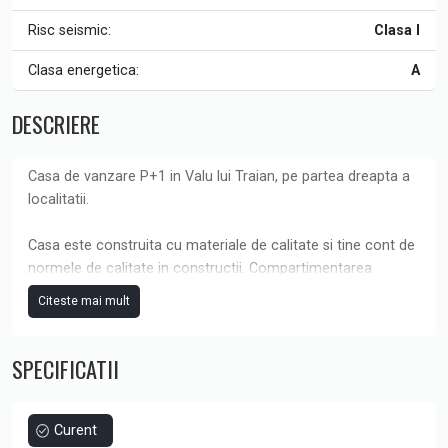
Risc seismic:
Clasa I
Clasa energetica:
A
DESCRIERE
Casa de vanzare P+1 in Valu lui Traian, pe partea dreapta a
localitatii.
Casa este construita cu materiale de calitate si tine cont de
normele de calitate in constructii. Compartimentarea
functionala face din aceasta proprietate varianta ideala
Citeste mai mult
pentru tine si familia ta.
Curtea proprietati este amenajata cu iaz pentru pesti, zona
SPECIFICATII
de gratar, sistem de irigat gazonul.
Proprietatea de vinde finisata complet si dispune de : gresie,
faianta, parchet, mocheta, tamplarie PVC REHAU , Usi
interior, Obiecte sanitare, incalzire in pardoseala, izolatie
Curent